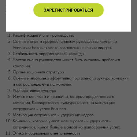
зрения логистики и доступа к рынкам.
Тенденции в отрасли
ЗАРЕГИСТРИРОВАТЬСЯ
Изучите, как изменяется индустрия, в которой работает
компания, и как эти изменения могут повлиять на бизнес.
Критерии управления и команды
Квалификация и опыт руководства
Оцените опыт и профессионализм руководства компании.
Успешные бизнесы часто возглавляют сильные лидеры.
Стабильность управленческой команды
Частая смена руководства может быть сигналом проблем в
компании.
Организационная структура
Оцените, насколько эффективно построена структура компании
и как распределены полномочия.
Корпоративная культура
Изучите ценности и принципы, которые продвигаются в
компании. Корпоративная культура влияет на мотивацию
сотрудников и успех бизнеса.
Мотивация сотрудников и удержание кадров
Компании, которые умеют мотивировать и удерживать
сотрудников, имеют больше шансов на долгосрочный успех.
Этика и социальная ответственность