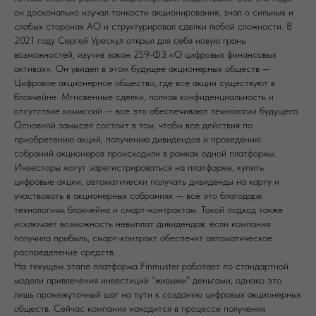
он досконально изучал тонкости акционирования, знал о сильных и
слабых сторонах АО и структурировал сделки любой сложности. В
2021 году Сергей Урескул открыл для себя новую грань
возможностей, изучив закон 259-ФЗ «О цифровых финансовых
активах». Он увидел в этом будущее акционерных обществ —
Цифровое акционерное общество, где все акции существуют в
блокчейне. Мгновенные сделки, полная конфиденциальность и
отсутствие комиссий — все это обеспечивают технологии будущего.
Основной замысел состоит в том, чтобы все действия по
приобретению акций, получению дивидендов и проведению
собраний акционеров происходили в рамках одной платформы.
Инвесторы могут зарегистрироваться на платформе, купить
цифровые акции, автоматически получать дивиденды на карту и
участвовать в акционерных собраниях — все это благодаря
технологиям блокчейна и смарт-контрактам. Такой подход также
исключает возможность невыплат дивидендов: если компания
получила прибыль, смарт-контракт обеспечит автоматическое
распределение средств.
На текущем этапе платформа Finmuster работает по стандартной
модели привлечения инвестиций "живыми" деньгами, однако это
лишь промежуточный шаг на пути к созданию цифровых акционерных
обществ. Сейчас компания находится в процессе получения