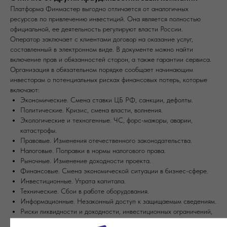
Платформа Финмастер выгодно отличается от аналогичных
ресурсов по привлечению инвестиций. Она является полностью
официальной, ее деятельность регулируют власти России.
Оператор заключает с клиентами договор на оказание услуг,
составленный в электронном виде. В документе можно найти
включение прав и обязанностей сторон, а также гарантии сервиса.
Организация в обязательном порядке сообщает начинающим
инвесторам о потенциальных рисках финансовых потерь, которые
включают:
Экономические. Смена ставки ЦБ РФ, санкции, дефолты.
Политические. Кризис, смена власти, волнения.
Экологические и техногенные. ЧС, форс-мажоры, аварии,
катастрофы.
Правовые. Изменения отечественного законодательства.
Налоговые. Поправки в нормы налогового права.
Рыночные. Изменение доходности проекта.
Финансовые. Смена экономической ситуации в бизнес-сфере.
Инвестиционные. Утрата капитала.
Технические. Сбои в работе оборудования.
Информационные. Незаконный доступ к защищаемым сведениям.
Риски ликвидности и доходности, инвестиционных ограничений,
упущенной выгоды.