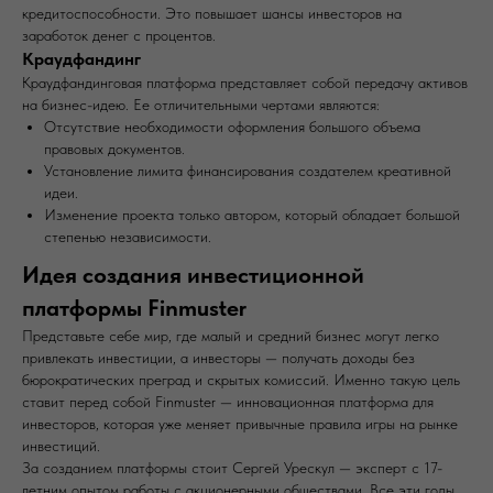
кредитоспособности. Это повышает шансы инвесторов на
заработок денег с процентов.
Краудфандинг
Краудфандинговая платформа представляет собой передачу активов
на бизнес-идею. Ее отличительными чертами являются:
Отсутствие необходимости оформления большого объема
правовых документов.
Установление лимита финансирования создателем креативной
идеи.
Изменение проекта только автором, который обладает большой
степенью независимости.
Идея создания инвестиционной
платформы Finmuster
Представьте себе мир, где малый и средний бизнес могут легко
привлекать инвестиции, а инвесторы — получать доходы без
бюрократических преград и скрытых комиссий. Именно такую цель
ставит перед собой Finmuster — инновационная платформа для
инвесторов, которая уже меняет привычные правила игры на рынке
инвестиций.
За созданием платформы стоит Сергей Урескул — эксперт с 17-
летним опытом работы с акционерными обществами. Все эти годы