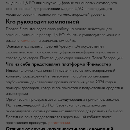
лицензий ЦБ РФ для выпуска цифровых финансовых активов, что
станет основой для реализации модели ЦАО и последующего
масштабирования технологии на международный уровень.
Кто руководит компанией
Портал Finmuster ведет свою работу на основе действующего
закона и включен в реестр ЦБ РФ. Узнать о руководителе можно в
разделе
Команда
на официальном сайте.
Основателем является Сергей Урескул. Он осуществляет
стратегическое планирование цифровой платформы и участвует в
совете директоров. Пост гендиректора занимает Павел Запороцкий.
Что из себя представляет платформа Финмастер
Инвестиционная компания Finmuster - это автоматизированный
комплекс, размещенный в интернете. На сайте организации
опубликованы действующие правила оказания услуг 2024 года и
примеры договоров, которые заключаются с получателями средств и
инвесторами.
Организация придерживается международных принципов, законов
РФ и рекомендаций ЦБ РФ. Сервисная система помогает
аккумулировать активы розничных инвесторов для развития бизнеса.
Доступ на сайт предоставляется через личный кабинет после
прохождения процедуры
регистрации
.
Отличие от других краудинвестинговых компаний