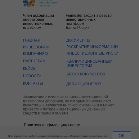
Член ассоциации
Finmuster входит в реестр
операторов
инвестиционных
инвестиционных
платформ
платформ
Банка России
ГЛАВНАЯ
ДОКУМЕНТЫ
РАСКРЫТИЕ ИНФОРМАЦИИ
ИНВЕСТОРАМ
ИНВЕСТИЦИОННЫЕ РИСКИ
КОМПАНИЯМ
ПАРТНЕРАМ
КВАЛИФИЦИРОВАННЫМ
ИНВЕСТОРАМ
КЕЙСЫ
АРХИВ ДОКУМЕНТОВ
НОВОСТИ
КОНТАКТЫ
ДЛЯ АКЦИОНЕРОВ
Заключение с использованием инвестиционной
платформы договоров, по которым привлекаются
инвестиции, является высокорискованным и может
привести к потере инвестиционных денежных
средств в полном объеме.
Политика конфиденциальности
Пользовательское соглашение
ОК
Для корректной работы нашей платформы мы собираем ваши cookie данные