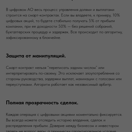
В цифровом АО весь процесс управления долями и выплатами
строится на смарт-контрактах. Если вы владеете, к примеру, 10%
цифровых акций, то будете стабильно получать 5% от прибыли
компании, при ее доходности 50% — без решений собраний,
бухгалтерских процедур и задержек. Все происходит по алгоритму,
зафиксированному в блокчейне.
Защита от манипуляций.
Смарт-контракт нельзя “переписать задним числом” или
интерпретировать по-своему. Это исключает злоупотребления со
стороны руководства, задержки выплат, махинации с голосами или
переуступками. Алгоритм работает как независимый арбитр.
Полная прозрачность сделок.
Каждая операция с цифровыми акциями моментально фиксируется.
Вы всегда можете отследить историю владения, сделок и
распределения прибыли. Доверие между бизнесом и инвестором
теперь не вопрос веры, а технически гарантированное условие.