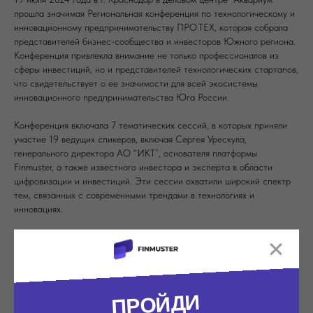
прошла значимая Региональная конференция по технологическому и
инновационному предпринимательству ПРО.ТЕХ, которая собрала
представителей бизнес-сообщества и инвесторов Южного региона.
Конференция привлекла внимание не только профессионалов из
сферы инвестиций, но и представителей технологических стартапов,
что свидетельствует о ее значимости для всей экосистемы
инновационного предпринимательства Юга России.
Конференция включала 7 тематических сессий, в которых приняли
участие 19 ведущих спикеров, включая Сергея Урескула,
генерального директора АО “ИКТ”, основателя платформы
Finmuster, а также известного инвестора и эксперта в области
цифровизации и инвестиций. Эти сессии охватили широкий спектр
тем, связанных с современными трендами в технологиях и
инновациях.
В рамках блока основатели инвестиционных клубов и венчурных
платформ поделились структурированными знаниями об инвестициях
в компании, разобрали основные стратегии инвестирования в
стартапы и раскрыли детали работы на венчурном рынке,
основанные на практическом опыте. Основное внимание было
ПРОЙДИ
уделено ключевым вопросам цифровизации экономики и новым