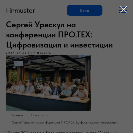
Finmuster
Вход
Сергей Урескул на
конференции ПРО.ТЕХ:
Цифровизация и инвестиции
2024-07-25 11:11
Новости
Главная
→
Новости
→
Сергей Урескул на конференции ПРО.ТЕХ: Цифровизация и инвестиции
19 июля 2024 года в г. Краснодар в деловом центре "Аквариум"