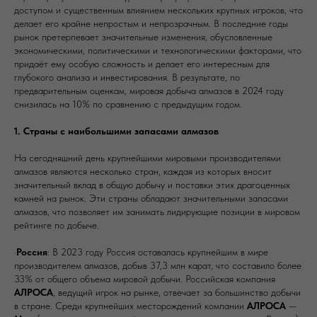
доступом и существенным влиянием нескольких крупных игроков, что
делает его крайне непростым и непрозрачным. В последние годы
рынок претерпевает значительные изменения, обусловленные
экономическими, политическими и технологическими факторами, что
придаёт ему особую сложность и делает его интересным для
глубокого анализа и инвестирования. В результате, по
предварительным оценкам, мировая добыча алмазов в 2024 году
снизилась на 10% по сравнению с предыдущим годом.
1. Страны с наибольшими запасами алмазов
На сегодняшний день крупнейшими мировыми производителями
алмазов являются несколько стран, каждая из которых вносит
значительный вклад в общую добычу и поставки этих драгоценных
камней на рынок. Эти страны обладают значительными запасами
алмазов, что позволяет им занимать лидирующие позиции в мировом
рейтинге по добыче.
·
Россия
: В 2023 году Россия оставалась крупнейшим в мире
производителем алмазов, добыв 37,3 млн карат, что составило более
33% от общего объема мировой добычи. Российская компания
АЛРОСА
, ведущий игрок на рынке, отвечает за большинство добычи
в стране. Среди крупнейших месторождений компании
АЛРОСА
—