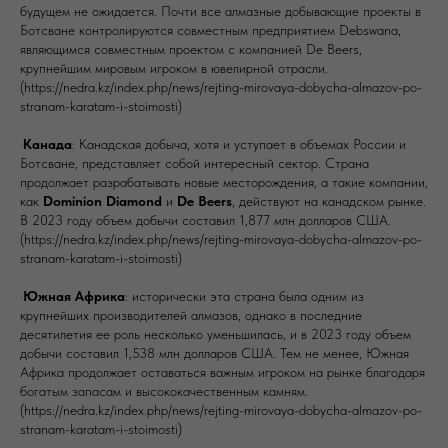
будущем не ожидается. Почти все алмазные добывающие проекты в
Ботсване контролируются совместным предприятием Debswana,
являющимся совместным проектом с компанией De Beers,
крупнейшим мировым игроком в ювелирной отрасли.
(https://nedra.kz/index.php/news/rejting-mirovaya-dobycha-almazov-po-
stranam-karatam-i-stoimosti)
·
Канада
: Канадская добыча, хотя и уступает в объемах России и
Ботсване, представляет собой интересный сектор. Страна
продолжает разрабатывать новые месторождения, а такие компании,
как
Dominion Diamond
и
De Beers
, действуют на канадском рынке.
В 2023 году объем добычи составил 1,877 млн долларов США.
(https://nedra.kz/index.php/news/rejting-mirovaya-dobycha-almazov-po-
stranam-karatam-i-stoimosti)
·
Южная Африка
: исторически эта страна была одним из
крупнейших производителей алмазов, однако в последние
десятилетия ее роль несколько уменьшилась, и в 2023 году объем
добычи составил 1,538 млн долларов США. Тем не менее, Южная
Африка продолжает оставаться важным игроком на рынке благодаря
богатым запасам и высококачественным камням.
(https://nedra.kz/index.php/news/rejting-mirovaya-dobycha-almazov-po-
stranam-karatam-i-stoimosti)