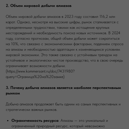
2. Объем мировой добычи алмазов
Объем мировой добычи алмазов в 2023 году составил 116,2 млн
карат. Однако, несмотря на высокие цифры, рынок сталкивается с
определенными трудностями, такими как истощение крупных
месторождений и необходимость поиска новых источников. В 2024
году, согласно прогнозам, общий объем добычи может сократиться
на 10%, что связано с экономическими факторами, падением спроса
на алмазы и необходимостью адаптации к изменяющимся условиям
мировой экономики. Это также связано с устойчивым трендом на
устойчивое и экологически чистое производство, что в свою очередь
ограничивает возможности добычи.
(https://www.kommersant.ru/doc/7431980?
query=Ограница%20на%20замке)
3. Почему добыча алмазов является наиболее перспективным
рынком
Добыча алмазов продолжает быть одним из самых перспективных и
стратегически важных рынков.
Ограниченность ресурса
: Алмазы — это уникальный и
ограниченный природный ресурс, который невозможно