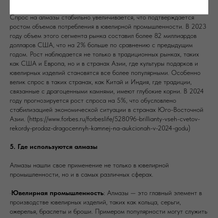
Спрос на алмазы стабильно увеличивается, что подтверждается
ростом объемов потребления в ювелирной промышленности. В 2023
году объем этого сегмента рынка составил более 82 миллиардов
долларов США, что на 2% больше по сравнению с предыдущим
годом. Рост наблюдается не только в традиционных рынках, таких
как США и Европа, но и в странах Азии, где культуры подарков и
ювелирных изделий становятся все более популярными. Особенно
велик спрос в таких странах, как Китай и Индия, где традиции,
связанные с драгоценными камнями, имеют глубокие корни. В 2024
году прогнозируется рост спроса на 5%, что обусловлено
стабилизацией экономической ситуации в странах Юго-Восточной
Азии. (https://www.forbes.ru/forbeslife/528096-brillianty-vseh-cvetov-
rekordy-prodaz-dragocennyh-kamnej-na-aukcionah-v-2024-godu)
5. Где используются алмазы
Алмазы нашли свое применение не только в ювелирной
промышленности, но и в самых различных сферах.
·
Ювелирная промышленность
: Алмазы — это главный элемент в
производстве ювелирных изделий, таких как кольца, серьги,
ожерелья, браслеты и броши. Примером популярности могут служить