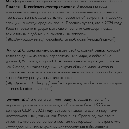
Мир
(первоначально крупнейшее алмазное месторождение России),
Индига
и
Вилюйское месторождение
. В последние годы
компания активно развивает новые месторождения и увеличивает
производственные мощности, что позволяет ей сохранять лидерские
позиции на международной арене. Прогнозируется, что в 2024 году
Россия продолжит удерживать свою позицию благодаря новым
технологиям в добыче и значительным запасам.
(https://www.tadviser.ru/index.php/Статья:Алмазы_(мировой_рынок))
·
Ангола:
Страна активно развивает свой алмазный рынок, который
является одним из самых перспективных в мире, с добычей на
уровне 1,965 млн долларов США. Алмазные месторождения, такие
как Catoca, считаются одними из крупнейших в мире, и страна
продолжает привлекать значительные инвестиции, что способствует
дальнейшему росту и развитию отрасли.
(https://nedra.kz/index.php/news/rejting-mirovaya-dobycha-almazov-po-
stranam-karatam-i-stoimosti)
·
Ботсвана:
Эта страна занимает одну из ведущих позиций в
мировом производстве алмазов, с объемом добычи 4,975 млн
долларов США в 2023 году. Ботсвана известна своими крупными
месторождениями, такими как Джваненг и Орапа, однако стоит
отметить, что все основные алмазные месторождения в стране уже
исследованы, и новых крупных месторождений в ближайшем